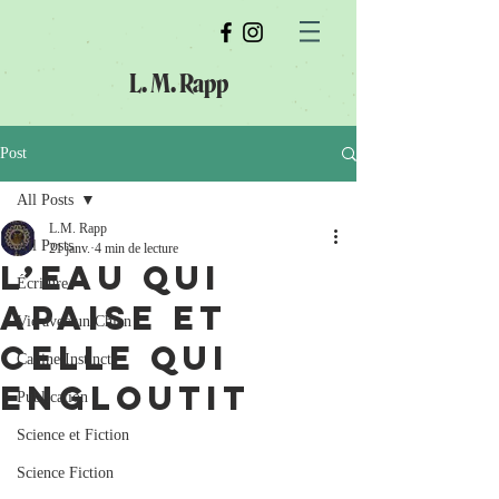
L. M. Rapp
Post
All Posts
L.M. Rapp
All Posts
21 janv.
4 min de lecture
L’eau qui
Écriture
apaise et
Vie avec un Chien
celle qui
Canine Instincts
engloutit
Publication
Science et Fiction
Science Fiction