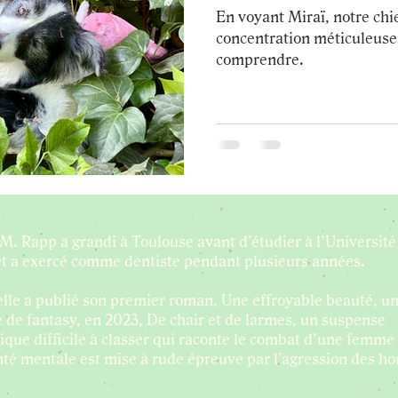
En voyant Miraï, notre chi
concentration méticuleuse,
comprendre.
M. Rapp a grandi à Toulouse avant d’étudier à l’Université
et a exercé comme dentiste pendant plusieurs années.
elle a publié son premier roman, Une effroyable beauté, u
e de fantasy, en 2023, De chair et de larmes, un suspense
ique difficile à classer qui raconte le combat d’une femme 
anté mentale est mise à rude épreuve par l’agression des 
s.