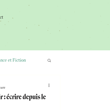
ct
nce et Fiction
Recettes
ture
r : écrire depuis le