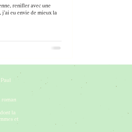
enne, renifler avec une
 j’ai eu envie de mieux la
 Paul
n roman
dont la
hommes et