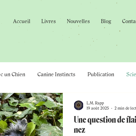
Accueil
Livres
Nouvelles
Blog
Conta
ec un Chien
Canine Instincts
Publication
Scie
s
Comportement Canin
Human-Animal Hybrids
L.M. Rapp
19 août 2025
2 min de lec
Une question de flai
nez