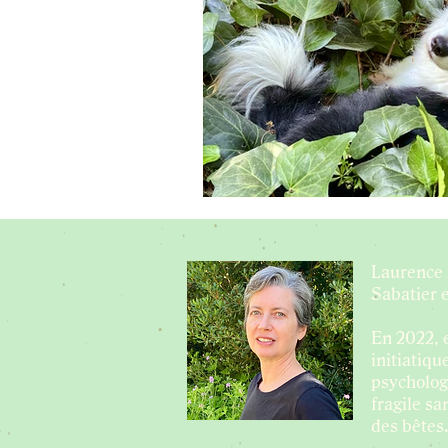
Laurence 
Sabatier 
En 2022, 
initiatiqu
psycholog
fragile s
des bête