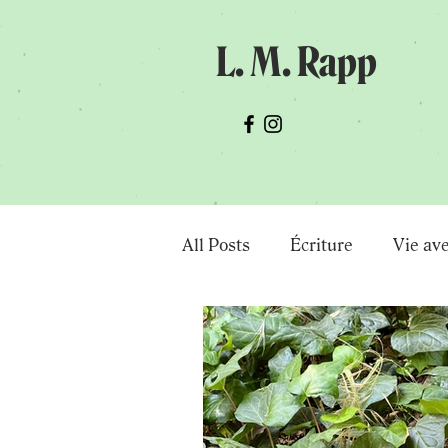
L. M. Rapp
All Posts
Écriture
Vie av
Science Fiction
Nouvelle
Existence
Vie d'écrivain