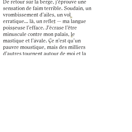
De retour sur la berge, j’éprouve une
sensation de faim terrible. Soudain, un
vrombissement d’ailes, un vol
erratique… là, un reflet — ma langue
poisseuse l’efface. J’écrase l’être
minuscule contre mon palais, le
mastique et l’avale. Ce n’est qu’un
pauvre moustique, mais des milliers
d’autres tournent autour de moi et la
nuit si longue protège ma chasse
jusqu’à l’apparition timide des pâles
lueurs de l’aube.
* Gérard de Nerval
Merci d'avoir lu jusque là ! J'espère
que vous avez aimé cette nouvelle.
Pourquoi ne pas en lire
une autre
ou
bien commander un
livre
?