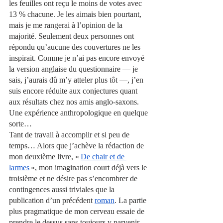
les feuilles ont reçu le moins de votes avec 
13 % chacune. Je les aimais bien pourtant, 
mais je me rangerai à l’opinion de la 
majorité. Seulement deux personnes ont 
répondu qu’aucune des couvertures ne les 
inspirait. Comme je n’ai pas encore envoyé 
la version anglaise du questionnaire — je 
sais, j’aurais dû m’y atteler plus tôt —, j’en 
suis encore réduite aux conjectures quant 
aux résultats chez nos amis anglo-saxons. 
Une expérience anthropologique en quelque 
sorte…
Tant de travail à accomplir et si peu de 
temps… Alors que j’achève la rédaction de 
mon deuxième livre, « 
De chair et de 
larmes
 », mon imagination court déjà vers le 
troisième et ne désire pas s’encombrer de 
contingences aussi triviales que la 
publication d’un précédent
roman
. La partie 
plus pragmatique de mon cerveau essaie de 
prendre le dessus sans toujours y parvenir. 