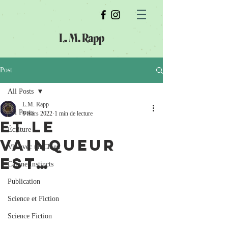
L. M. Rapp
Post
All Posts
L.M. Rapp
All Posts
6 mars 2022
1 min de lecture
Et le
Écriture
vainqueur
Vie avec un Chien
est…
Canine Instincts
Publication
Science et Fiction
Science Fiction