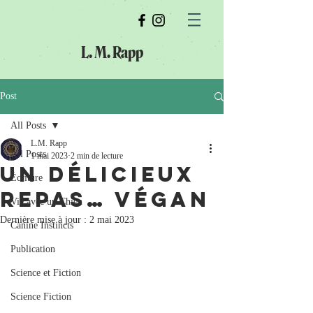
L. M. Rapp
Post
All Posts
L.M. Rapp
All Posts
1 mai 2023
2 min de lecture
Un délicieux
Écriture
repas… végan
Vie avec un Chien
Dernière mise à jour :
2 mai 2023
Canine Instincts
Publication
Science et Fiction
Science Fiction