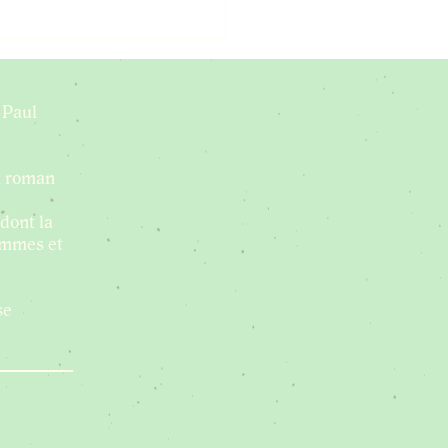
e
rveilleuse
aduction
 Paul
n roman
dont la
hommes et
se