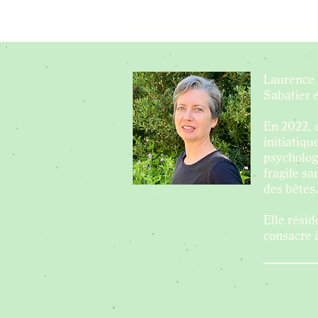
Il n’y a rien de
mieux que les
histoires
Laurence 
Sabatier 
En 2022, 
initiatiqu
psycholog
fragile s
des bête
Elle résid
consacre à