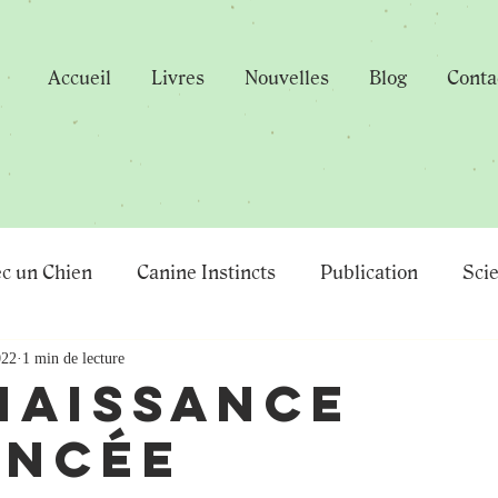
Accueil
Livres
Nouvelles
Blog
Conta
ec un Chien
Canine Instincts
Publication
Scie
022
1 min de lecture
s
Comportement Canin
Human-Animal Hybrids
naissance
ncée