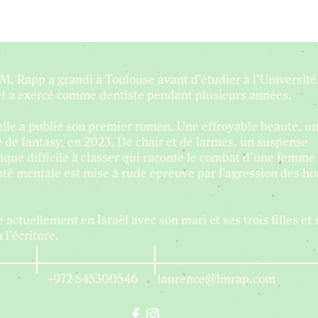
Écrire,
Un
publier,
me
s’éparpiller
tr
M. Rapp a grandi à Toulouse avant d’étudier à l’Université
et a exercé comme dentiste pendant plusieurs années.
elle a publié son premier roman, Une effroyable beauté, u
e de fantasy, en 2023, De chair et de larmes, un suspense
ique difficile à classer qui raconte le combat d’une femme 
anté mentale est mise à rude épreuve par l’agression des 
s.
e actuellement en Israël avec son mari et ses trois filles et 
 l’écriture.
+972-545300546
laurence@lmrap.com