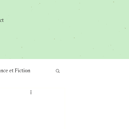
ct
nce et Fiction
Recettes