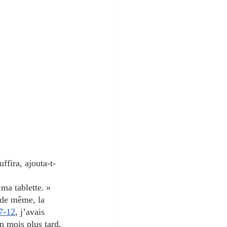
ffira, ajouta-t-
ma tablette. »
t de même, la 
17-12
, j’avais 
n mois plus tard, 