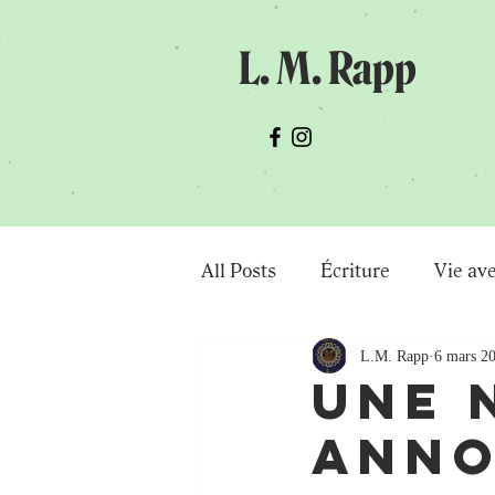
L. M. Rapp
All Posts
Écriture
Vie av
L.M. Rapp
6 mars 2
Science Fiction
Nouvelle
Une 
anno
Existence
Vie d'écrivain