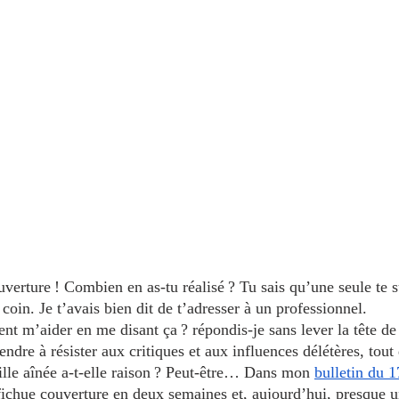
verture ! Combien en as-tu réalisé ? Tu sais qu’une seule te su
 coin. Je t’avais bien dit de t’adresser à un professionnel. 
t m’aider en me disant ça ? répondis-je sans lever la tête de 
rendre à résister aux critiques et aux influences délétères, tou
ille aînée a-t-elle raison ? Peut-être… Dans mon 
bulletin du 
fichue couverture en deux semaines et, aujourd’hui, presque u