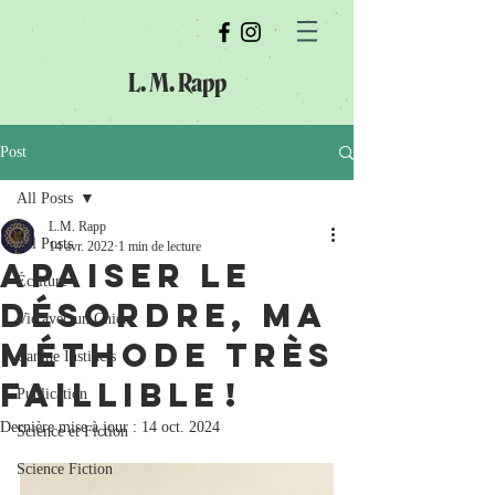
L. M. Rapp
Post
All Posts
L.M. Rapp
All Posts
14 avr. 2022
1 min de lecture
Apaiser le
Écriture
désordre, ma
Vie avec un Chien
méthode très
Canine Instincts
faillible !
Publication
Dernière mise à jour :
14 oct. 2024
Science et Fiction
Science Fiction